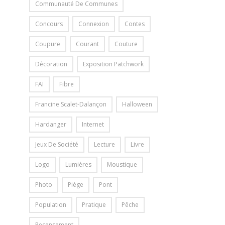
Communauté De Communes
Concours
Connexion
Contes
Coupure
Courant
Couture
Décoration
Exposition Patchwork
FAI
Fibre
Francine Scalet-Dalançon
Halloween
Hardanger
Internet
Jeux De Société
Lecture
Livre
Logo
Lumières
Moustique
Photo
Piège
Pont
Population
Pratique
Pêche
Recensement