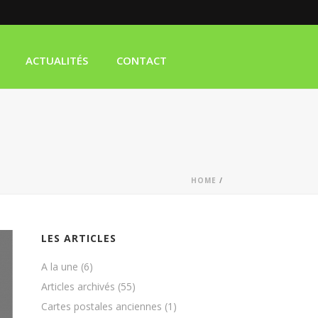
ACTUALITÉS
CONTACT
HOME
/
LES ARTICLES
A la une
(6)
Articles archivés
(55)
Cartes postales anciennes
(1)