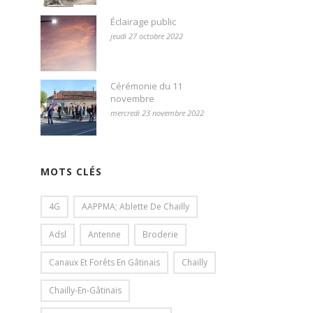
Éclairage public
jeudi 27 octobre 2022
Cérémonie du 11
novembre
mercredi 23 novembre 2022
MOTS CLÉS
4G
AAPPMA; Ablette De Chailly
Adsl
Antenne
Broderie
Canaux Et Forêts En Gâtinais
Chailly
Chailly-En-Gâtinais