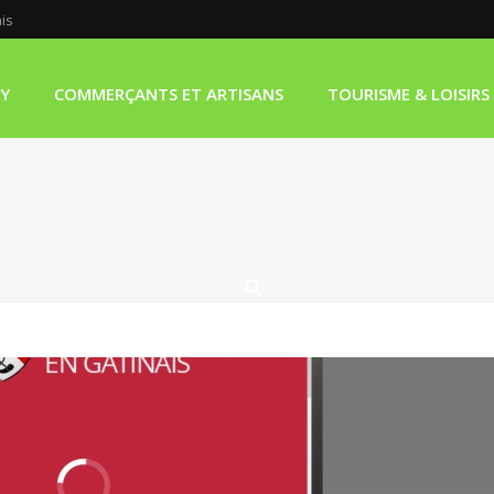
ais
LY
COMMERÇANTS ET ARTISANS
TOURISME & LOISIRS