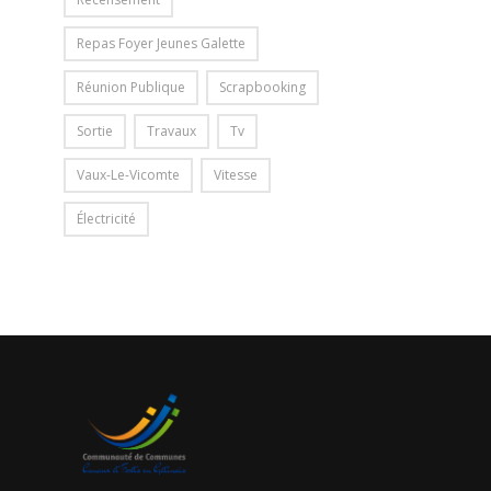
Repas Foyer Jeunes Galette
Réunion Publique
Scrapbooking
Sortie
Travaux
Tv
Vaux-Le-Vicomte
Vitesse
Électricité