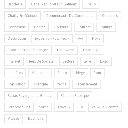
Broderie
Canaux Et Forêts En Gâtinais
Chailly
Chailly-En-Gâtinais
Communauté De Communes
Concours
Connexion
Contes
Coupure
Courant
Couture
Décoration
Exposition Patchwork
FAI
Fibre
Francine Scalet-Dalançon
Halloween
Hardanger
Internet
Jeux De Société
Lecture
Livre
Logo
Lumières
Moustique
Photo
Piège
Pont
Population
Pratique
Pêche
Recensement
Repas Foyer Jeunes Galette
Réunion Publique
Scrapbooking
Sortie
Travaux
Tv
Vaux-Le-Vicomte
Vitesse
Électricité