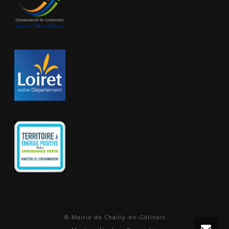
© Mairie de Chailly-en-Gâtinais