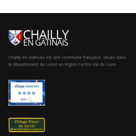
Chailly-en-Gâtinais est une commune française, située dans
le département du Loiret en région Centre-Val de Loire