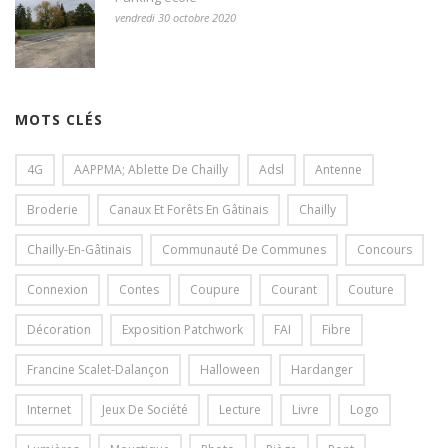
vendredi 30 octobre 2020
MOTS CLÉS
4G
AAPPMA; Ablette De Chailly
Adsl
Antenne
Broderie
Canaux Et Forêts En Gâtinais
Chailly
Chailly-En-Gâtinais
Communauté De Communes
Concours
Connexion
Contes
Coupure
Courant
Couture
Décoration
Exposition Patchwork
FAI
Fibre
Francine Scalet-Dalançon
Halloween
Hardanger
Internet
Jeux De Société
Lecture
Livre
Logo