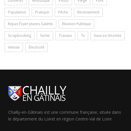
Lumières
Moustique
Photo
Piège
Pont
Population
Pratique
Pêche
Recensement
Repas Foyer Jeunes Galette
Réunion Publique
Scrapbooking
Sortie
Travaux
Tv
Vaux-Le-Vicomte
Vitesse
Électricité
Chailly-en-Gâtinais est une commune française, située dans
le département du Loiret en région Centre-Val de Loire