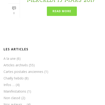
MERCREDI 15 MARS 2017
READ MORE
0
LES ARTICLES
A la une
(6)
Articles archivés
(55)
Cartes postales anciennes
(1)
Chailly hebdo
(8)
Infos …
(4)
Manifestations
(1)
Non classé
(2)
Nos auteurs …
(4)