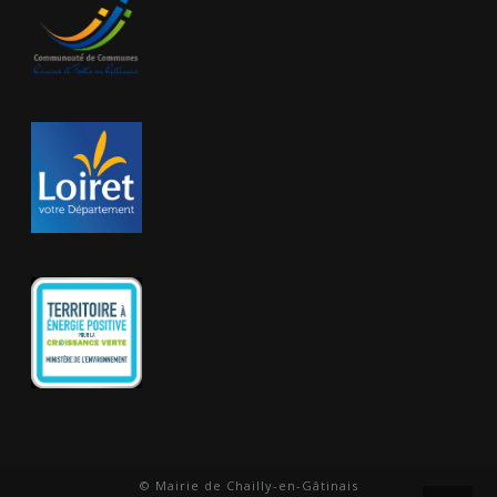
© Mairie de Chailly-en-Gâtinais