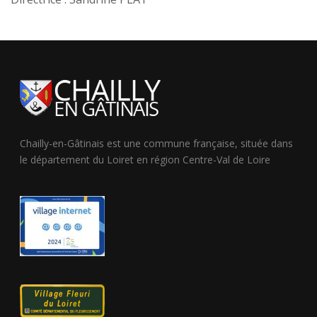
Chailly-en-Gâtinais est une commune française, située dans
le département du Loiret en région Centre-Val de Loire