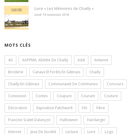
Livre « Les Mémoires de Chailly »
lundi 14 novembre 2016
MOTS CLÉS
4G
AAPPMA; Ablette De Chailly
Adsl
Antenne
Broderie
Canaux Et Forêts En Gâtinais
Chailly
Chailly-En-Gâtinais
Communauté De Communes
Concours
Connexion
Contes
Coupure
Courant
Couture
Décoration
Exposition Patchwork
FAI
Fibre
Francine Scalet-Dalançon
Halloween
Hardanger
Internet
Jeux De Société
Lecture
Livre
Logo