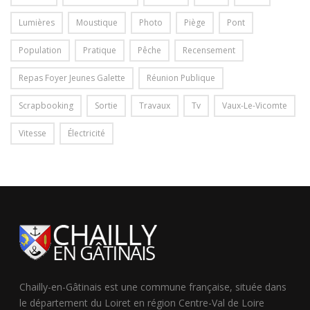
Lumières
Moustique
Photo
Piège
Pont
Population
Pratique
Pêche
Recensement
Repas Foyer Jeunes Galette
Réunion Publique
Scrapbooking
Sortie
Travaux
Tv
Vaux-Le-Vicomte
Vitesse
Électricité
Chailly-en-Gâtinais est une commune française, située dans
le département du Loiret en région Centre-Val de Loire