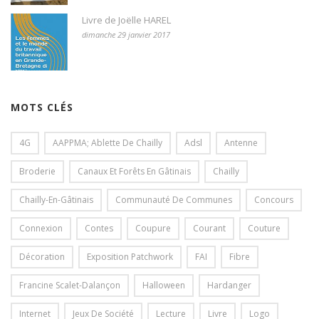
Livre de Joëlle HAREL
dimanche 29 janvier 2017
MOTS CLÉS
4G
AAPPMA; Ablette De Chailly
Adsl
Antenne
Broderie
Canaux Et Forêts En Gâtinais
Chailly
Chailly-En-Gâtinais
Communauté De Communes
Concours
Connexion
Contes
Coupure
Courant
Couture
Décoration
Exposition Patchwork
FAI
Fibre
Francine Scalet-Dalançon
Halloween
Hardanger
Internet
Jeux De Société
Lecture
Livre
Logo