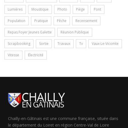
Lumières
Moustique
Photo
Piège
Pont
Population
Pratique
Pêche
Recensement
Repas Foyer Jeunes Galette
Réunion Publique
Scrapbooking
Sortie
Travaux
Tv
Vaux-Le-Vicomte
Vitesse
Électricité
Chailly-en-Gâtinais est une commune française, située dans
le département du Loiret en région Centre-Val de Loire