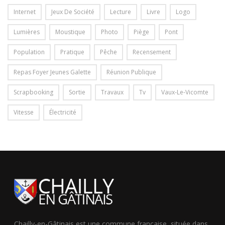
Internet
Jeux De Société
Lecture
Livre
Logo
Lumières
Moustique
Photo
Piège
Pont
Population
Pratique
Pêche
Recensement
Repas Foyer Jeunes Galette
Réunion Publique
Scrapbooking
Sortie
Travaux
Tv
Vaux-Le-Vicomte
Vitesse
Électricité
Chailly-en-Gâtinais est une commune française, située dans