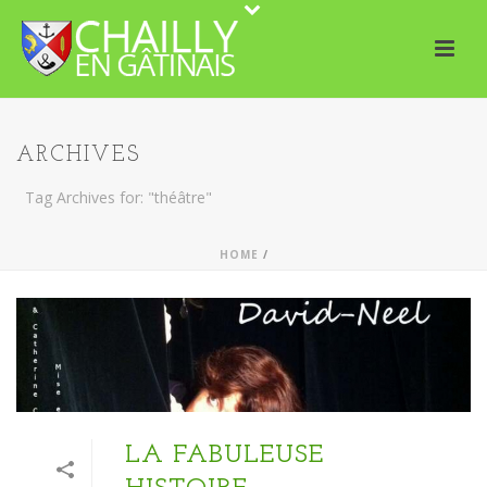
ARCHIVES
Tag Archives for: "théâtre"
HOME
/
LA FABULEUSE