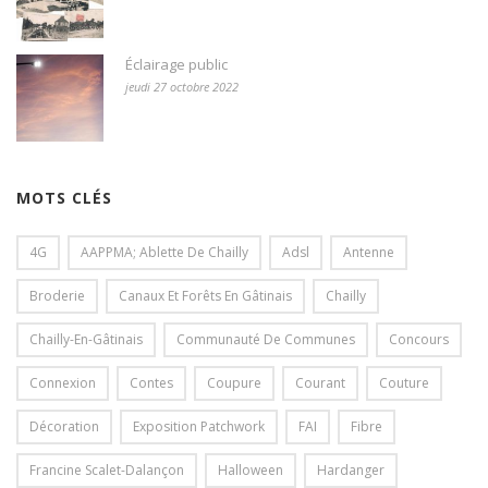
Éclairage public
jeudi 27 octobre 2022
MOTS CLÉS
4G
AAPPMA; Ablette De Chailly
Adsl
Antenne
Broderie
Canaux Et Forêts En Gâtinais
Chailly
Chailly-En-Gâtinais
Communauté De Communes
Concours
Connexion
Contes
Coupure
Courant
Couture
Décoration
Exposition Patchwork
FAI
Fibre
Francine Scalet-Dalançon
Halloween
Hardanger