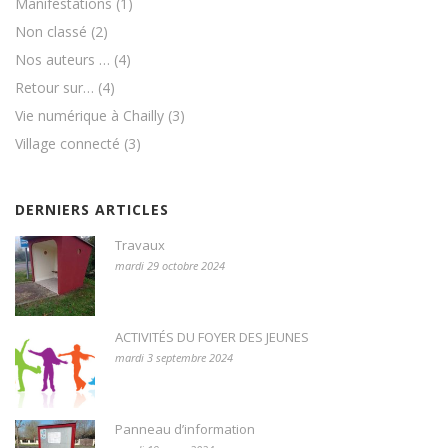
Manifestations
(1)
Non classé
(2)
Nos auteurs …
(4)
Retour sur…
(4)
Vie numérique à Chailly
(3)
Village connecté
(3)
DERNIERS ARTICLES
Travaux
mardi 29 octobre 2024
ACTIVITÉS DU FOYER DES JEUNES
mardi 3 septembre 2024
Panneau d’information