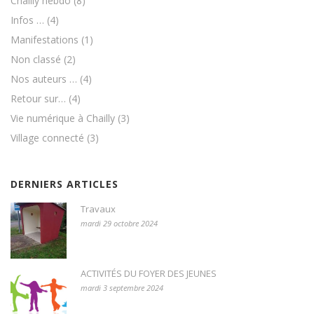
Chailly hebdo
(8)
Infos …
(4)
Manifestations
(1)
Non classé
(2)
Nos auteurs …
(4)
Retour sur…
(4)
Vie numérique à Chailly
(3)
Village connecté
(3)
DERNIERS ARTICLES
Travaux
mardi 29 octobre 2024
ACTIVITÉS DU FOYER DES JEUNES
mardi 3 septembre 2024