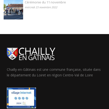
Cérémonie du 11 novembre
mercredi 23 novembre 2022
Chailly-en-Gâtinais est une commune française, située dans
le département du Loiret en région Centre-Val de Loire