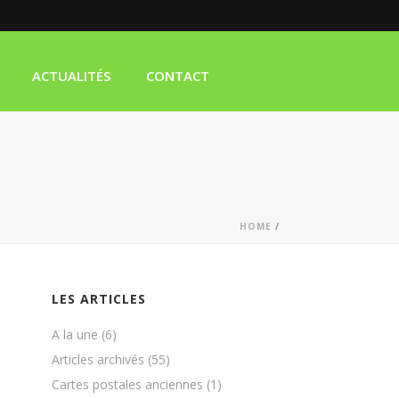
ACTUALITÉS
CONTACT
HOME
/
LES ARTICLES
A la une
(6)
Articles archivés
(55)
Cartes postales anciennes
(1)