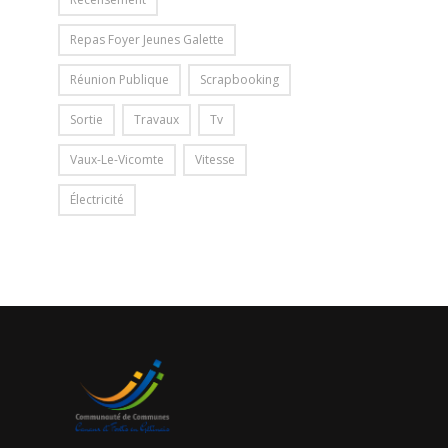
Repas Foyer Jeunes Galette
Réunion Publique
Scrapbooking
Sortie
Travaux
Tv
Vaux-Le-Vicomte
Vitesse
Électricité