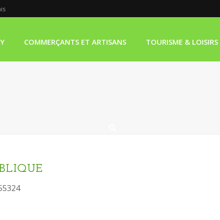
ais
LY
COMMERÇANTS ET ARTISANS
TOURISME & LOISIRS
BLIQUE
55324