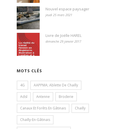
Nouvel espace paysager
jeudi 25 mars 2021
Livre de Joëlle HAREL
dimanche 29 janvier 2017
MOTS CLÉS
4G
AAPPMA; Ablette De Chailly
Adsl
Antenne
Broderie
Canaux Et Forêts En Gâtinais
Chailly
Chailly-En-Gâtinais