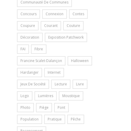
Communauté De Communes
Concours
Connexion
Contes
Coupure
Courant
Couture
Décoration
Exposition Patchwork
FAI
Fibre
Francine Scalet-Dalançon
Halloween
Hardanger
Internet
Jeux De Société
Lecture
Livre
Logo
Lumières
Moustique
Photo
Piège
Pont
Population
Pratique
Pêche
Recensement