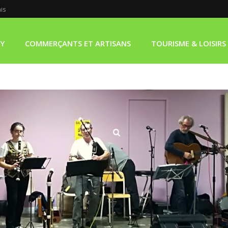
ais
LY
COMMERÇANTS ET ARTISANS
TOURISME & LOISIRS