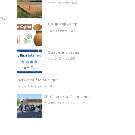
mardi 19 mars 2024
ent
FLEURISSEMENT
jeudi 14 mars 2024
Quatre arobases
mardi 12 mars 2024
avis enquête publique
vendredi 16 février 2024
Cérémonie du 11 novembre
mercredi 23 novembre 2022