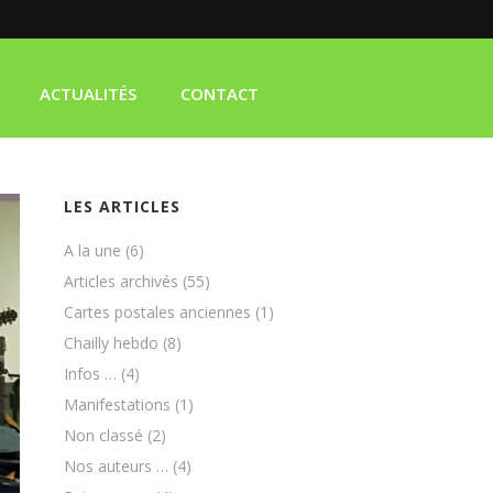
ACTUALITÉS
CONTACT
LES ARTICLES
A la une
(6)
Articles archivés
(55)
Cartes postales anciennes
(1)
Chailly hebdo
(8)
Infos …
(4)
Manifestations
(1)
Non classé
(2)
Nos auteurs …
(4)