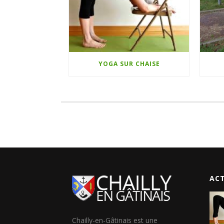
YOGA SUR CHAISE
AC
Chailly-en-Gâtinais est une