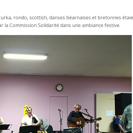
zurka, rondo, scottish, danses béarnaises et bretonnes étai
r la Commission Solidarité dans une ambiance festive.