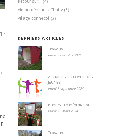
Retour sur…
(4)
Vie numérique à Chailly
(3)
Village connecté
(3)
0
DERNIERS ARTICLES
Travaux
mardi 29 octobre 2024
à
ACTIVITÉS DU FOYER DES
JEUNES
mardi 3 septembre 2024
Panneau d’information
mardi 19 mars 2024
ane
LE
Travaux